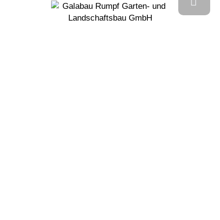
RUMPF GARTEN- &
LANDSCHAFTSBAU GMBH
Mittelweg 3
19067 Rampe/Leezen
rumpf@galabau-rumpf.de
03866 / 47 01 0
MEHR RUMPF